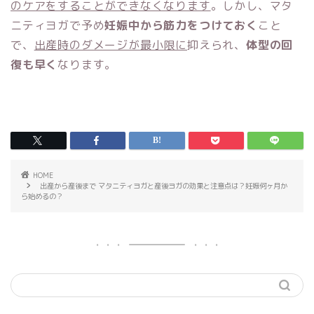
のケアをすることができなくなります
。しかし、マタ
ニティヨガで予め
妊娠中から筋力をつけておく
こと
で、
出産時のダメージが最小限に
抑えられ、
体型の回
復も早く
なります。
HOME
出産から産後まで マタニティヨガと産後ヨガの効果と注意点は？妊娠何ヶ月か
ら始めるの？