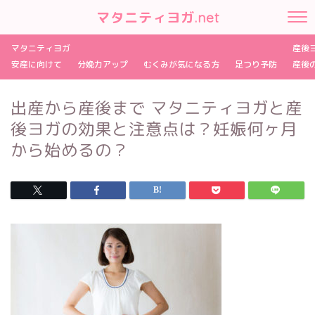
マタニティヨガ.net
マタニティヨガ
産後
安産に向けて
分娩力アップ
むくみが気になる方
足つり予防
産後
出産から産後まで マタニティヨガと産
後ヨガの効果と注意点は？妊娠何ヶ月
から始めるの？