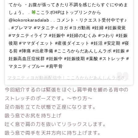
てから ・お腹が張ってきたり不調を感じたらすぐにやめま
しょう。 .
ここラボHPはトップリンクから
@kokorokaradalab . . コメント・リクエスト受付中です♪
. #プレママ #マタニティヨガ #ヨガ動画 #妊婦 #妊娠発覚
#マタニティライフ #妊娠中 #妊婦のむくみ #つわり #妊娠
後期 #ママダイエット #産後ダイエット #妊活 #安定期 #寝
る前 #陣痛 #出産準備 #こころからだあんしんラボ #妊娠 #
妊娠高血圧症候群 #妊娠中 #妊娠後期 #葉酸 #ストレッチ #
マタニティブルー #肩甲骨
マタニティヨガ動画配信中！こころからだあんしんラボ
さん(@kokorokaradalab)がシェアした投稿 –
今回紹介するのは緊張をほぐし肩甲骨を緩める背中の
ストレッチのポーズです。〜やり方〜
足の指を立てた状態で正座になります。
吸う息でお尻を持ち上げ
吐く息で肩の力を抜いてリラックスします。
吸う息で両手を天井方向に持ち上げます。