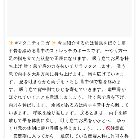
#マタニティヨガ
今回紹介するのは緊張をほぐし肩
甲骨を緩める背中のストレッチのポーズです。〜やり方〜
足の指を立てた状態で正座になります。 吸う息でお尻を持
ち上げ 吐く息で肩の力を抜いてリラックスします。 吸う
息で両手を天井方向に持ち上げます。 胸を広げていきま
す。 息を吐きながら両手を下ろし 背中側で指を絡めま
す。 吸う息で背中側でひじを寄せていきます。 肩甲骨が
ほぐれていくことを意識しましょう。 吐く息で肩を下げ、
両肘を伸ばします。 余裕がある方は両手を背中から離して
いきます。 呼吸を繰り返します。 戻るときは、 両手を解
放して手を体側に戻し、 吐く息でお尻をかかとへ、 ゆっ
くり元の体制に戻り呼吸を整えましょう。 . . .
注意点
・安定期に入ってから ・通院している産婦人科に許可を得