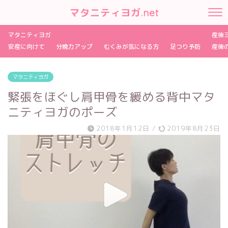
マタニティヨガ.net
マタニティヨガ
産後
安産に向けて
分娩力アップ
むくみが気になる方
足つり予防
産後
マタニティヨガ
緊張をほぐし肩甲骨を緩める背中マタ
ニティヨガのポーズ
2018年1月12日
/
2019年8月23日