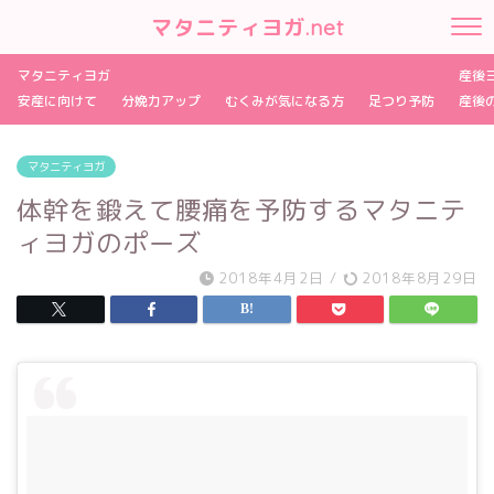
マタニティヨガ.net
マタニティヨガ
産後
安産に向けて
分娩力アップ
むくみが気になる方
足つり予防
産後
マタニティヨガ
体幹を鍛えて腰痛を予防するマタニテ
ィヨガのポーズ
2018年4月2日
/
2018年8月29日