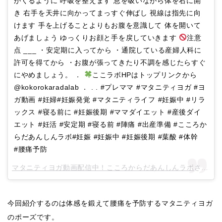
がくるように 呼吸を整えます 息を吸いながら体を右に開
き 右手を天井に向かってまっすぐ伸ばし 視線は指先に向
けます 手を上げることよりもお腹を意識して 体を開いて
あげましょう ゆっくりお顔と手を戻していきます
注意
点 ___ ・安定期に入ってから ・通院している産婦人科に
許可を得てから ・お腹が張ってきたり不調を感じたらすぐ
にやめましょう。 ．
ここラボHPはトップリンクから
@kokorokaradalab ． . . #プレママ #マタニティヨガ #ヨ
ガ動画 #妊婦#妊娠発覚 #マタニティライフ #妊娠中 #リラ
ックス #寝る前に #妊娠後期 #ママダイエット #産後ダイ
エット #妊活 #安定期 #寝る前 #陣痛 #出産準備 #こころか
らだあんしんラボ#妊娠 #妊娠中 #妊娠後期 #葉酸 #体幹
#腰痛予防
マタニティヨガ動画配信中！こころからだあんしんラボ
さん(@kokorokaradalab)がシェアした投稿 –
今回紹介するのは体感を鍛えて腰痛を予防するマタニティヨガ
のポーズです。