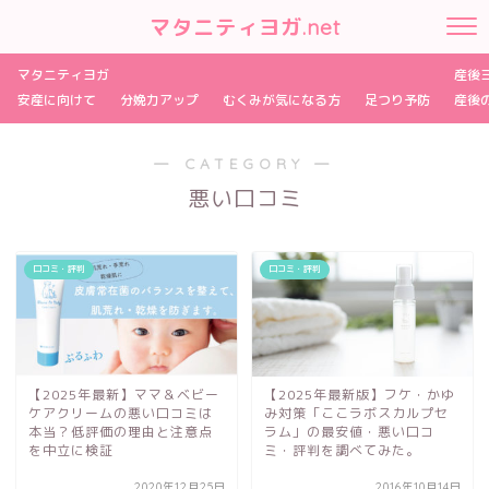
マタニティヨガ.net
マタニティヨガ
産後
安産に向けて
分娩力アップ
むくみが気になる方
足つり予防
産後
― CATEGORY ―
悪い口コミ
口コミ・評判
口コミ・評判
【2025年最新】ママ＆ベビー
【2025年最新版】フケ・かゆ
ケアクリームの悪い口コミは
み対策「ここラボスカルプセ
本当？低評価の理由と注意点
ラム」の最安値・悪い口コ
を中立に検証
ミ・評判を調べてみた。
2020年12月25日
2016年10月14日