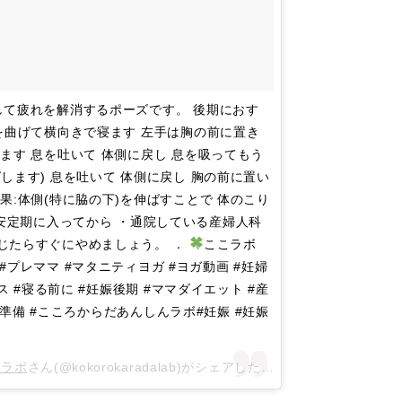
して疲れを解消するポーズです。 後期におす
曲げて横向きで寝ます 左手は胸の前に置き
します 息を吐いて 体側に戻し 息を吸ってもう
゙します) 息を吐いて 体側に戻し 胸の前に置い
:体側(特に脇の下)を伸ばすことで 体のこり
 ・安定期に入ってから ・通院している産婦人科
じたらすぐにやめましょう。 ．
ここラボ
. . #プレママ #マタニティヨガ #ヨガ動画 #妊婦
ス #寝る前に #妊娠後期 #ママダイエット #産
出産準備 #こころからだあんしんラボ#妊娠 #妊娠
んラボ
さん(@kokorokaradalab)がシェアした投稿 –
2018年 4月月1