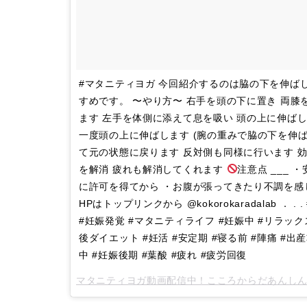
#マタニティヨガ 今回紹介するのは脇の下を伸ば
すめです。 〜やり方〜 右手を頭の下に置き 両膝を
ます 左手を体側に添えて息を吸い 頭の上に伸ば
一度頭の上に伸ばします (腕の重みで脇の下を伸は
て元の状態に戻ります 反対側も同様に行います 効果
を解消 疲れも解消してくれます
注意点 ___
に許可を得てから ・お腹が張ってきたり不調を感
HPはトップリンクから @kokorokaradalab ． 
#妊娠発覚 #マタニティライフ #妊娠中 #リラック
後ダイエット #妊活 #安定期 #寝る前 #陣痛 #
中 #妊娠後期 #葉酸 #疲れ #疲労回復
マタニティヨガ動画配信中！こころからだあんし