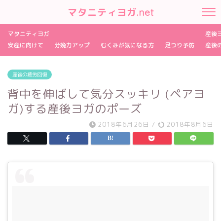
マタニティヨガ.net
マタニティヨガ
産後
安産に向けて
分娩力アップ
むくみが気になる方
足つり予防
産後
産後の疲労回復
背中を伸ばして気分スッキリ (ペアヨ
ガ)する産後ヨガのポーズ
2018年6月26日
/
2018年8月6日