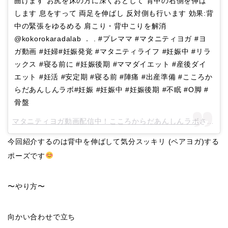
曲げます お尻を床の方に深くおとして 背中の右側を伸ば
します 息をすって 両足を伸ばし 反対側も行います 効果:背
中の緊張をゆるめる 肩こり・背中こりを解消
@kokorokaradalab ． . #プレママ #マタニティヨガ #ヨ
ガ動画 #妊婦#妊娠発覚 #マタニティライフ #妊娠中 #リラ
ックス #寝る前に #妊娠後期 #ママダイエット #産後ダイ
エット #妊活 #安定期 #寝る前 #陣痛 #出産準備 #こころか
らだあんしんラボ#妊娠 #妊娠中 #妊娠後期 #不眠 #O脚 #
骨盤
マタニティヨガ動画配信中！こころからだあんしんラボ
さん(@kokorokaradalab)がシェアした投稿 –
今回紹介するのは背中を伸ばして気分スッキリ (ペアヨガ)する
ポーズです
〜やり方〜
向かい合わせで立ち