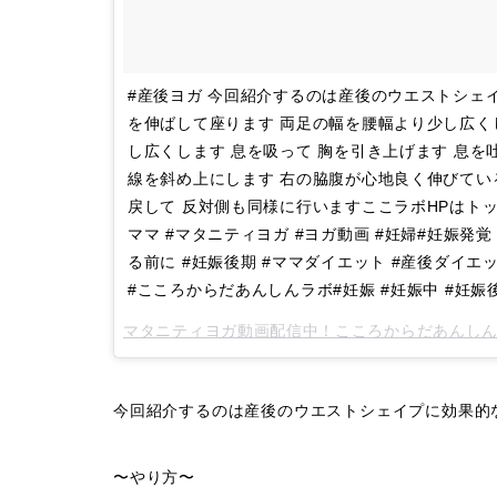
#産後ヨガ 今回紹介するのは産後のウエストシェ
を伸ばして座ります 両足の幅を腰幅より少し広く
し広くします 息を吸って 胸を引き上げます 息を吐
線を斜め上にします 右の脇腹が心地良く伸びてい
戻して 反対側も同様に行いますここラボHPはトップリンクか
ママ #マタニティヨガ #ヨガ動画 #妊婦#妊娠発覚
る前に #妊娠後期 #ママダイエット #産後ダイエット
#こころからだあんしんラボ#妊娠 #妊娠中 #妊娠
マタニティヨガ動画配信中！こころからだあんし
今回紹介するのは産後のウエストシェイプに効果的
〜やり方〜