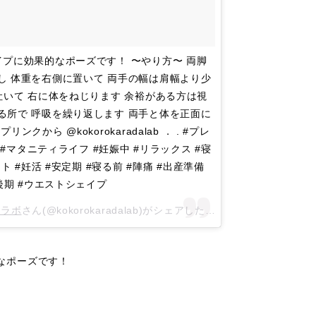
イプに効果的なポーズです！ 〜やり方〜 両脚
し 体重を右側に置いて 両手の幅は肩幅より少
いて 右に体をねじります 余裕がある方は視
る所で 呼吸を繰り返します 両手と体を正面に
ら @kokorokaradalab ． . #プレ
 #マタニティライフ #妊娠中 #リラックス #寝
 #妊活 #安定期 #寝る前 #陣痛 #出産準備
後期 #ウエストシェイプ
んラボ
さん(@kokorokaradalab)がシェアした投稿 –
2018年 4月月
なポーズです！