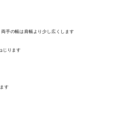
 両手の幅は肩幅より少し広くします
ねじります
します