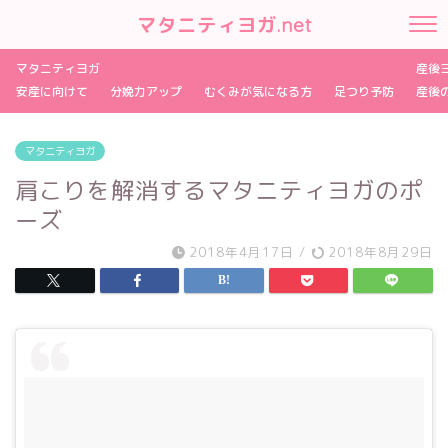
マタニティヨガ.net
マタニティヨガ
産後
安産に向けて
分娩力アップ
むくみが気になる方
足つり予防
産後
マタニティヨガ
肩こりを解消するマタニティヨガのポ
ーズ
2018年4月17日
/
2018年8月29日