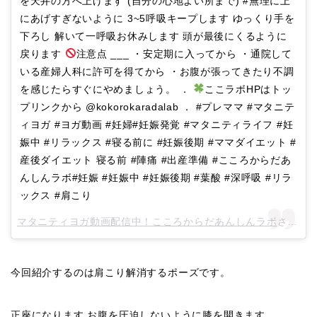
を天井の方へ上げます (自分の心地よい所まで) #無理に上
にあげすぎないように 3~5呼吸キープします ゆっくり手を
下ろし 解いて一呼吸お休みします 頭が最後にくるように
戻ります
注意点 ___ ・安定期に入ってから ・通院して
いる産婦人科に許可を得てから ・お腹が張ってきたり不調
を感じたらすぐにやめましょう。 ．
ここラボHPはトッ
プリンクから @kokorokaradalab ． #プレママ #マタニテ
ィヨガ #ヨガ動画 #妊婦#妊娠発覚 #マタニティライフ #妊
娠中 #リラックス #寝る前に #妊娠後期 #ママダイエット #
産後ダイエット 寝る前 #陣痛 #出産準備 #こころからだあ
んしんラボ#妊娠 #妊娠中 #妊娠後期 #葉酸 #深呼吸 #リラ
ックス #肩こり
マタニティヨガ動画配信中！こころからだあんしんラボ
さん(@kokorokaradalab)がシェアした投稿 –
今回紹介するのは肩こり解消するポーズです。
正座になります お腹を圧迫しないように膝を開きます