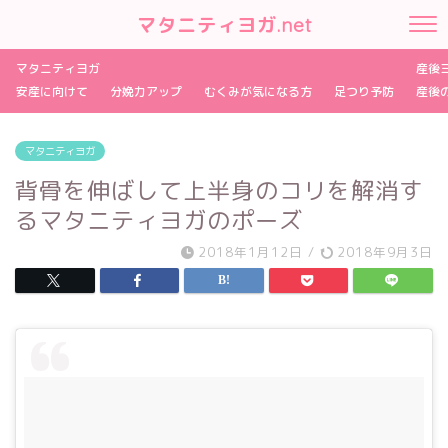
マタニティヨガ.net
マタニティヨガ
産後
安産に向けて
分娩力アップ
むくみが気になる方
足つり予防
産後
マタニティヨガ
背骨を伸ばして上半身のコリを解消す
るマタニティヨガのポーズ
2018年1月12日
/
2018年9月3日