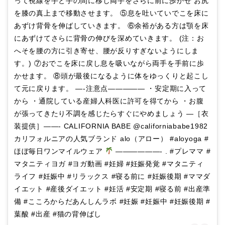
って視線を手と手の間に移し両手をさらに前に歩かせ お尻
を膝の真上まで移動させます。 ⑤息を吐いていでこを床に
あずけ背骨を伸ばしていきます。 ⑥余裕がある方は顎を床
にあずけてさらに背骨の伸びを深めていきます。 (注：お
へそを腰の方に引き寄せ、腰が反りすぎないようにしま
す。) ⑦おでこを床に戻し息を吸いながら両手を手前に歩
かせます。 ⑧頭が最後になるように体をゆっくりと起こし
て元に戻ります。 —-注意点————— ・安定期に入って
から ・通院している産婦人科医に許可を得てから ・お腹
が張ってきたり不調を感じたらすぐにやめましょう —［衣
装提供］——- CALIFORNIA BABE @californiababe1982
カリフォルニアの人気ブランド alo（アロー） #aloyoga #
ほぼ毎日ワンマイルウェア
——————- . #プレママ #
マタニティヨガ #ヨガ動画 #妊婦 #妊娠発覚 #マタニティ
ライフ #妊娠中 #リラックス #寝る前に #妊娠後期 #ママダ
イエット #産後ダイエット #妊活 #安定期 #寝る前 #出産準
備 #こころからだあんしんラボ #妊娠 #妊娠中 #妊娠後期 #
葉酸 #出産 #猫の背伸ばし