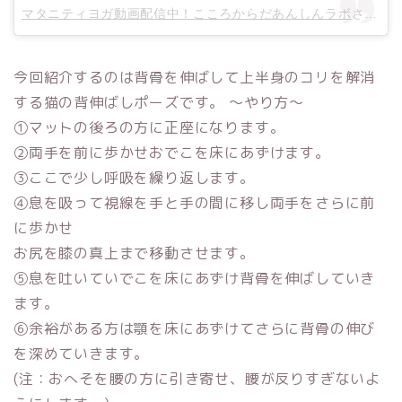
マタニティヨガ動画配信中！こころからだあんしんラボ
さん(@kokorokaradalab)がシェアした投稿 –
今回紹介するのは背骨を伸ばして上半身のコリを解消
する猫の背伸ばしポーズです。 〜やり方〜
①マットの後ろの方に正座になります。
②両手を前に歩かせおでこを床にあずけます。
③ここで少し呼吸を繰り返します。
④息を吸って視線を手と手の間に移し両手をさらに前
に歩かせ
お尻を膝の真上まで移動させます。
⑤息を吐いていでこを床にあずけ背骨を伸ばしていき
ます。
⑥余裕がある方は顎を床にあずけてさらに背骨の伸び
を深めていきます。
(注：おへそを腰の方に引き寄せ、腰が反りすぎないよ