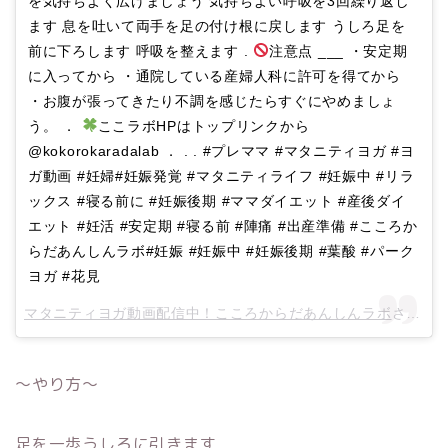
を気持ちよく広げましょう 気持ちよい呼吸を3回繰り返し
ます 息を吐いて両手を足の付け根に戻します うしろ足を
前に下ろします 呼吸を整えます .
注意点 ___ ・安定期
に入ってから ・通院している産婦人科に許可を得てから
・お腹が張ってきたり不調を感じたらすぐにやめましょ
う。 ．
ここラボHPはトップリンクから
@kokorokaradalab ． . . #プレママ #マタニティヨガ #ヨ
ガ動画 #妊婦#妊娠発覚 #マタニティライフ #妊娠中 #リラ
ックス #寝る前に #妊娠後期 #ママダイエット #産後ダイ
エット #妊活 #安定期 #寝る前 #陣痛 #出産準備 #こころか
らだあんしんラボ#妊娠 #妊娠中 #妊娠後期 #葉酸 #パーク
ヨガ #花見
マタニティヨガ動画配信中！こころからだあんしんラボ
さん(@kokorokaradalab)がシェアした投稿 –
〜やり方〜
足を一歩うしろに引きます