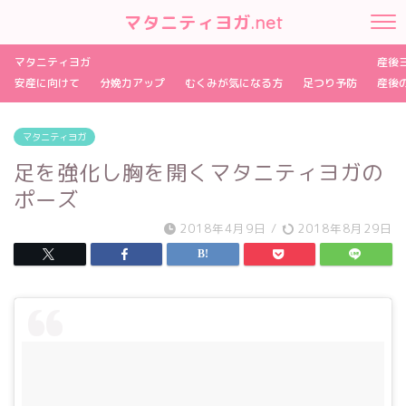
マタニティヨガ.net
マタニティヨガ
産後
安産に向けて
分娩力アップ
むくみが気になる方
足つり予防
産後
マタニティヨガ
足を強化し胸を開くマタニティヨガの
ポーズ
2018年4月9日
/
2018年8月29日