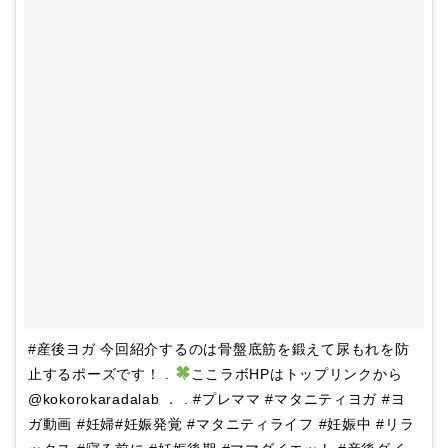
#産後ヨガ 今回紹介するのは骨盤底筋を鍛えて尿もれを防
止するポーズです！ .
ここラボHPはトップリンクから
@kokorokaradalab ． . #プレママ #マタニティヨガ #ヨ
ガ動画 #妊婦#妊娠発覚 #マタニティライフ #妊娠中 #リラ