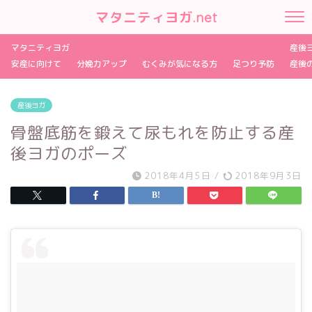
マタニティヨガ.net
マタニティヨガ
産後
安産に向けて
分娩力アップ
むくみが気になる方
足つり予防
産後
産後ヨガ
骨盤底筋を鍛えて尿もれを防止する産
後ヨガのポーズ
2018年4月5日
/
2018年9月3日