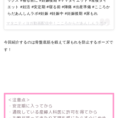
ックス #寝る前に #妊娠後期 #ママダイエット #産後ダイ
エット #妊活 #安定期 #寝る前 #陣痛 #出産準備 #こころか
らだあんしんラボ#妊娠 #妊娠中 #妊娠後期 #尿もれ
マタニティヨガ動画配信中！こころからだあんしんラボ
さん(@kokorokaradalab)がシェアした投稿 –
今回紹介するのは骨盤底筋を鍛えて尿もれを防止するポーズで
す！
＜注意点＞
・安定期に入ってから
・通院している産婦人科医に許可を得てから