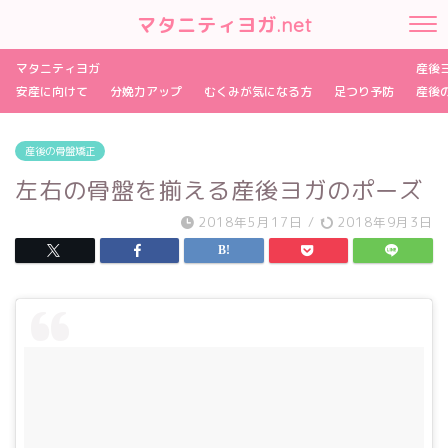
マタニティヨガ.net
マタニティヨガ
産後
安産に向けて
分娩力アップ
むくみが気になる方
足つり予防
産後
産後の骨盤矯正
左右の骨盤を揃える産後ヨガのポーズ
2018年5月17日
/
2018年9月3日