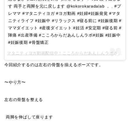
す 両手と両脚を元に戻します @kokorokaradalab ． . #プ
レママ #マタニティヨガ #ヨガ動画 #妊婦#妊娠発覚 #マタ
ニティライフ #妊娠中 #リラックス #寝る前に #妊娠後期 #
ママダイエット #産後ダイエット #妊活 #安定期 #寝る前 #
陣痛 #出産準備 #こころからだあんしんラボ#妊娠 #妊娠中
#妊娠後期 #骨盤矯正
マタニティヨガ動画配信中！こころからだあんしんラボ
さん(@kokorokaradalab)がシェアした投稿 –
今回紹介するのは左右の骨盤を揃えるポーズです。
〜やり方〜
左右の骨盤を整える
両脚を伸ばして座ります