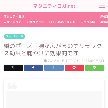
マタニティヨガ.net
マタニティヨガ
産後
安産に向けて
分娩力アップ
むくみが気になる方
足つり予防
産後
マタニティヨガ
橋のポーズ 胸が広がるのでリラック
ス効果と胸やけに効果的です
2018年1月12日
/
2018年9月3日