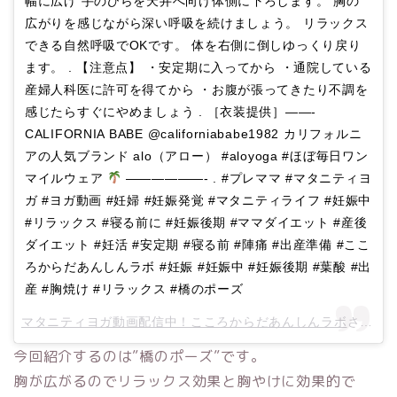
幅に広げ 手のひらを天井へ向け体側に下ろします。 胸の
広がりを感じながら深い呼吸を続けましょう。 リラックス
できる自然呼吸でOKです。 体を右側に倒しゆっくり戻り
ます。 . 【注意点】 ・安定期に入ってから ・通院している
産婦人科医に許可を得てから ・お腹が張ってきたり不調を
感じたらすぐにやめましょう . ［衣装提供］——-
CALIFORNIA BABE @californiababe1982 カリフォルニ
アの人気ブランド alo（アロー） #aloyoga #ほぼ毎日ワン
マイルウェア
——————- . #プレママ #マタニティヨ
ガ #ヨガ動画 #妊婦 #妊娠発覚 #マタニティライフ #妊娠中
#リラックス #寝る前に #妊娠後期 #ママダイエット #産後
ダイエット #妊活 #安定期 #寝る前 #陣痛 #出産準備 #ここ
ろからだあんしんラボ #妊娠 #妊娠中 #妊娠後期 #葉酸 #出
産 #胸焼け #リラックス #橋のポーズ
マタニティヨガ動画配信中！こころからだあんしんラボ
さん(@kokorokaradalab)がシェアした投稿 –
今回紹介するのは”橋のポーズ”です。
胸が広がるのでリラックス効果と胸やけに効果的で