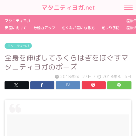
マタニティヨガ.net
マタニティヨガ
産後
安産に向けて
分娩力アップ
むくみが気になる方
足つり予防
産後
マタニティヨガ
全身を伸ばしてふくらはぎをほぐすマ
タニティヨガのポーズ
2018年6月27日
/
2018年8月6日