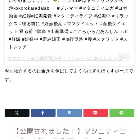
にやめましょう。 ．
ここラボHPはトップリンクから
@kokorokaradalab ． #プレママ #マタニティヨガ #ヨガ
動画 #妊婦#妊娠発覚 #マタニティライフ #妊娠中 #リラッ
クス #寝る前に #妊娠後期 #ママダイエット #産後ダイエ
ット 寝る前 #陣痛 #出産準備 #こころからだあんしんラボ
#妊娠 #妊娠中 #歪み矯正 #血行促進 #腰 #スクワット #ス
トレッチ
マタニティヨガ動画配信中！こころからだあんしんラボ
さん(@kokorokaradalab)がシェアした投稿 –
今回紹介するのは全身を伸ばしてふくらはぎをほぐすポーズで
す。
【公開されました！】マタニティヨ